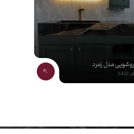
وشویی مدل زمرد
د: 5432