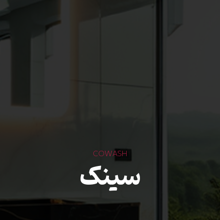
COWASH
سینک