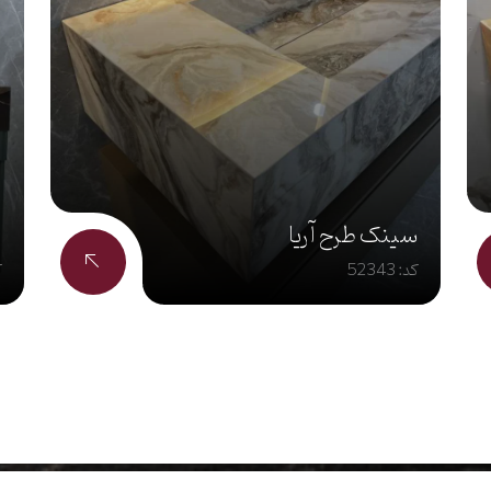
سینک طرح آریا
ر
کد: 52343
ک