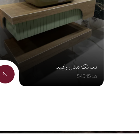
سینک مدل رایبد
کد: 54545